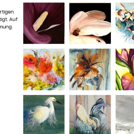
rtigen
igt. Auf
hmung.