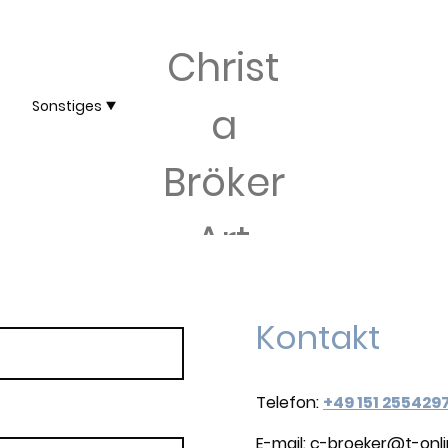
Christ
Sonstiges
a
Bröker
Art
Kontakt
Telefon:
+49 151 255429
E-mail: c-broeker@t-onl