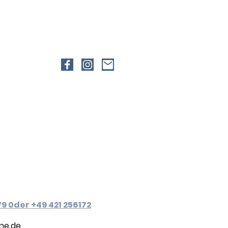
79 0der +49 421 256172
ine.de